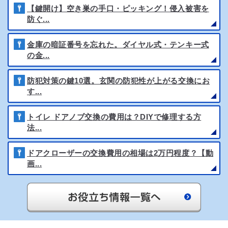
【鍵開け】空き巣の手口・ピッキング！侵入被害を
防ぐ...
金庫の暗証番号を忘れた。ダイヤル式・テンキー式
の金...
防犯対策の鍵10選。玄関の防犯性が上がる交換にお
す...
トイレ ドアノブ交換の費用は？DIYで修理する方
法...
ドアクローザーの交換費用の相場は2万円程度？【動
画...