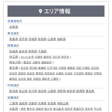
北海道地方
北海道
東北地方
青森県
岩手県
宮城県
秋田県
山形県
福島県
関東地方
茨城県
栃木県
群馬県
千葉県
埼玉県
さいたま市
川越市
越谷市
川口市
所沢市
神奈川県
横浜市
川崎市
相模原市
東京都
足立区
荒川区
板橋区
江戸川区
大田区
葛飾区
北区
江東区
品川区
渋谷区
新宿区
杉並区
墨田区
世田谷区
台東区
中央区
千代田区
豊島区
中野区
練馬区
文京区
港区
目黒区
調布市
三鷹市
中部地方
新潟県
富山県
石川県
福井県
山梨県
長野県
岐阜県
静岡県
愛知県
近畿地方
三重県
滋賀県
京都府
兵庫県
奈良県
和歌山県
大阪府
堺市
豊中市
高槻市
枚方市
東大阪市
吹田市
寝屋川市
茨木市
守口市