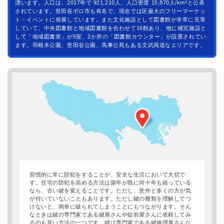
漂います。人口は、2017年で 921,210人、人口密度 15,870人/km²と公表
されています。世田谷ボロ市も有名で、現在では区最大のフリーマーケッ
ト・イベントに発展しています。また文化施設として図書館が非常に充実
していて、中央図書館と地域図書館を合わせて16館あり、他に補完施設と
して「地域図書室」が5室、2か所の「図書館カウンター」が設置されてい
ます。羽根木公園、世田谷公園、馬事公苑もある文武両道なエリアです。
習慣的に常に防犯をすることが、安全な生活において大切で
す。住宅の防犯を高める方法は築年が既に何十年も経っている
なら、古い鍵を変えることです。ただし、意外と多くの方が気
が付いていないこともあります。ただし鍵の種類を理解してつ
けないと、簡単に破られてしまうことにもつながります。そん
なときは鍵の専門家である鍵屋さんや錠前屋さんに依頼してみ
るのも良い方法の一つです。鍵は専門家である鍵修理屋さんな