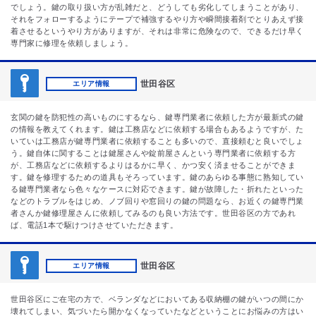
でしょう。鍵の取り扱い方が乱雑だと、どうしても劣化してしまうことがあり、
それをフォローするようにテープで補強するやり方や瞬間接着剤でとりあえず接
着させるというやり方がありますが、それは非常に危険なので、できるだけ早く
専門家に修理を依頼しましょう。
世田谷区
エリア情報
玄関の鍵を防犯性の高いものにするなら、鍵専門業者に依頼した方が最新式の鍵
の情報を教えてくれます。鍵は工務店などに依頼する場合もあるようですが、た
いていは工務店が鍵専門業者に依頼することも多いので、直接頼むと良いでしょ
う。鍵自体に関することは鍵屋さんや錠前屋さんという専門業者に依頼する方
が、工務店などに依頼するよりはるかに早く、かつ安く済ませることができま
す。鍵を修理するための道具もそろっています。鍵のあらゆる事態に熟知してい
る鍵専門業者なら色々なケースに対応できます。鍵が故障した・折れたといった
などのトラブルをはじめ、ノブ回りや窓回りの鍵の問題なら、お近くの鍵専門業
者さんか鍵修理屋さんに依頼してみるのも良い方法です。世田谷区の方であれ
ば、電話1本で駆けつけさせていただきます。
世田谷区
エリア情報
世田谷区にご在宅の方で、ベランダなどにおいてある収納棚の鍵がいつの間にか
壊れてしまい、気づいたら開かなくなっていたなどということにお悩みの方はい