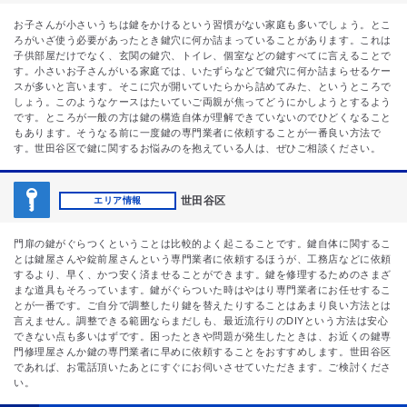
お子さんが小さいうちは鍵をかけるという習慣がない家庭も多いでしょう。とこ
ろがいざ使う必要があったとき鍵穴に何か詰まっていることがあります。これは
子供部屋だけでなく、玄関の鍵穴、トイレ、個室などの鍵すべてに言えることで
す。小さいお子さんがいる家庭では、いたずらなどで鍵穴に何か詰まらせるケー
スが多いと言います。そこに穴が開いていたらから詰めてみた、というところで
しょう。このようなケースはたいていご両親が焦ってどうにかしようとするよう
です。ところが一般の方は鍵の構造自体が理解できていないのでひどくなること
もあります。そうなる前に一度鍵の専門業者に依頼することが一番良い方法で
す。世田谷区で鍵に関するお悩みのを抱えている人は、ぜひご相談ください。
世田谷区
エリア情報
門扉の鍵がぐらつくということは比較的よく起こることです。鍵自体に関するこ
とは鍵屋さんや錠前屋さんという専門業者に依頼するほうが、工務店などに依頼
するより、早く、かつ安く済ませることができます。鍵を修理するためのさまざ
まな道具もそろっています。鍵がぐらついた時はやはり専門業者にお任せするこ
とが一番です。ご自分で調整したり鍵を替えたりすることはあまり良い方法とは
言えません。調整できる範囲ならまだしも、最近流行りのDIYという方法は安心
できない点も多いはずです。困ったときや問題が発生したときは、お近くの鍵専
門修理屋さんか鍵の専門業者に早めに依頼することをおすすめします。世田谷区
であれば、お電話頂いたあとにすぐにお伺いさせていただきます。ご検討くださ
い。