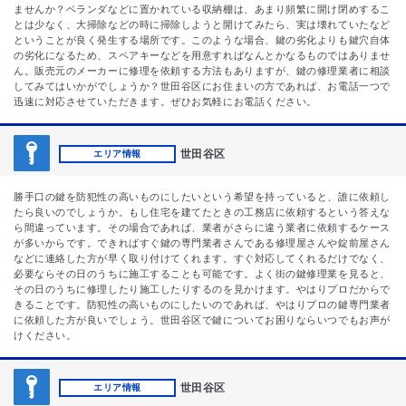
ませんか？ベランダなどに置かれている収納棚は、あまり頻繁に開け閉めするこ
とは少なく、大掃除などの時に掃除しようと開けてみたら、実は壊れていたなど
ということが良く発生する場所です。このような場合、鍵の劣化よりも鍵穴自体
の劣化になるため、スペアキーなどを用意すればなんとかなるものではありませ
ん。販売元のメーカーに修理を依頼する方法もありますが、鍵の修理業者に相談
してみてはいかがでしょうか？世田谷区にお住まいの方であれば、お電話一つで
迅速に対応させていただきます。ぜひお気軽にお電話ください。
世田谷区
エリア情報
勝手口の鍵を防犯性の高いものにしたいという希望を持っていると、誰に依頼し
たら良いのでしょうか。もし住宅を建てたときの工務店に依頼するという答えな
ら間違っています。その場合であれば、業者がさらに違う業者に依頼するケース
が多いからです。できればすぐ鍵の専門業者さんである修理屋さんや錠前屋さん
などに連絡した方が早く取り付けてくれます。すぐ対応してくれるだけでなく、
必要ならその日のうちに施工することも可能です。よく街の鍵修理業を見ると、
その日のうちに修理したり施工したりするのを見かけます。やはりプロだからで
きることです。防犯性の高いものにしたいのであれば、やはりプロの鍵専門業者
に依頼した方が良いでしょう。世田谷区で鍵についてお困りならいつでもお声が
けください。
世田谷区
エリア情報