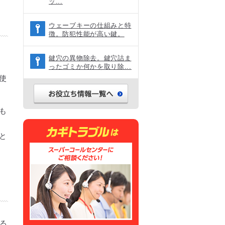
ッ...
ウェーブキーの仕組みと特
徴。防犯性能が高い鍵。
鍵穴の異物除去。鍵穴詰ま
ったゴミか何かを取り除...
使
も
と
る