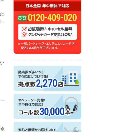
た
し
か
ある